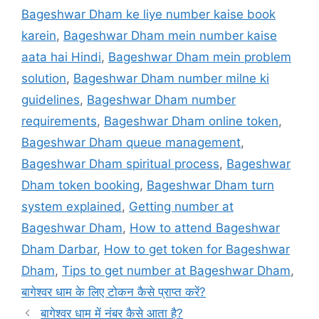
Bageshwar Dham ke liye number kaise book
karein
,
Bageshwar Dham mein number kaise
aata hai Hindi
,
Bageshwar Dham mein problem
solution
,
Bageshwar Dham number milne ki
guidelines
,
Bageshwar Dham number
requirements
,
Bageshwar Dham online token
,
Bageshwar Dham queue management
,
Bageshwar Dham spiritual process
,
Bageshwar
Dham token booking
,
Bageshwar Dham turn
system explained
,
Getting number at
Bageshwar Dham
,
How to attend Bageshwar
Dham Darbar
,
How to get token for Bageshwar
Dham
,
Tips to get number at Bageshwar Dham
,
बागेश्वर धाम के लिए टोकन कैसे प्राप्त करें?
बागेश्वर धाम में नंबर कैसे आता है?