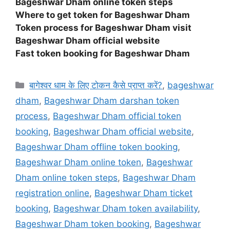
Bageshwar Dham online token steps
Where to get token for Bageshwar Dham
Token process for Bageshwar Dham visit
Bageshwar Dham official website
Fast token booking for Bageshwar Dham
Categories
बागेश्वर धाम के लिए टोकन कैसे प्राप्त करें?
,
bageshwar
dham
,
Bageshwar Dham darshan token
process
,
Bageshwar Dham official token
booking
,
Bageshwar Dham official website
,
Bageshwar Dham offline token booking
,
Bageshwar Dham online token
,
Bageshwar
Dham online token steps
,
Bageshwar Dham
registration online
,
Bageshwar Dham ticket
booking
,
Bageshwar Dham token availability
,
Bageshwar Dham token booking
,
Bageshwar