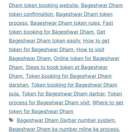
Dham token booking website
,
Bageshwar Dham
token confirmation
,
Bageshwar Dham token
process
,
Bageshwar Dham token rules
,
Fast
token booking for Bageshwar Dham
,
Get
Bageshwar Dham token easily
,
How to get
token for Bageshwar Dham
,
How to visit
Bageshwar Dham
,
Online token for Bageshwar
Dham
,
Steps to book token at Bageshwar
Dham
,
Token booking for Bageshwar Dham
darshan
,
Token booking for Bageshwar Dham
puja
,
Token for Bageshwar Dham darbar
,
Token
process for Bageshwar Dham visit
,
Where to get
token for Bageshwar Dham
Tags
Bageshwar Dham Darbar number system
,
Bageshwar Dham ka number milne ka process
,