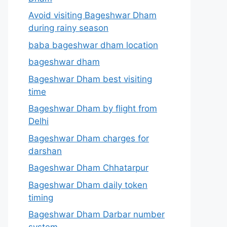
Avoid visiting Bageshwar Dham
during rainy season
baba bageshwar dham location
bageshwar dham
Bageshwar Dham best visiting
time
Bageshwar Dham by flight from
Delhi
Bageshwar Dham charges for
darshan
Bageshwar Dham Chhatarpur
Bageshwar Dham daily token
timing
Bageshwar Dham Darbar number