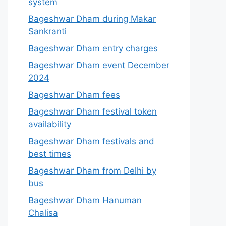
system
Bageshwar Dham during Makar
Sankranti
Bageshwar Dham entry charges
Bageshwar Dham event December
2024
Bageshwar Dham fees
Bageshwar Dham festival token
availability
Bageshwar Dham festivals and
best times
Bageshwar Dham from Delhi by
bus
Bageshwar Dham Hanuman
Chalisa