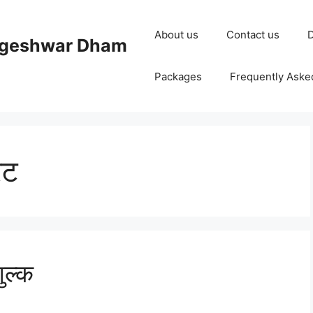
About us
Contact us
D
ageshwar Dham
Packages
Frequently Aske
ेट
ुल्क