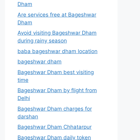
Dham
Are services free at Bageshwar
Dham
Avoid visiting Bageshwar Dham
during rainy season
baba bageshwar dham location
bageshwar dham
Bageshwar Dham best visiting
time
Bageshwar Dham by flight from
Delhi
Bageshwar Dham charges for
darshan
Bageshwar Dham Chhatarpur
Bageshwar Dham daily token