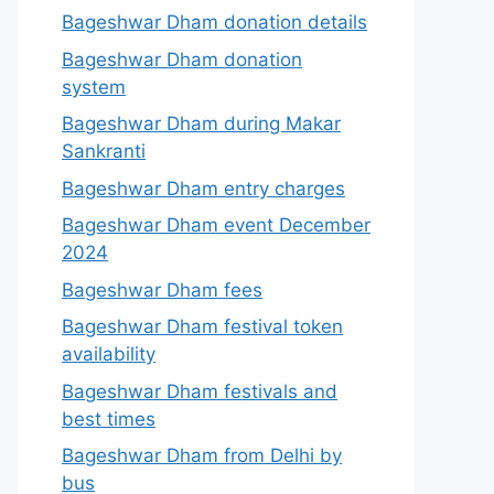
Bageshwar Dham donation details
Bageshwar Dham donation
system
Bageshwar Dham during Makar
Sankranti
Bageshwar Dham entry charges
Bageshwar Dham event December
2024
Bageshwar Dham fees
Bageshwar Dham festival token
availability
Bageshwar Dham festivals and
best times
Bageshwar Dham from Delhi by
bus